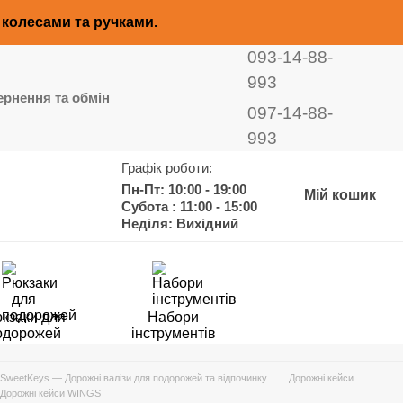
з колесами та ручками.
093-14-88-
993
рнення та обмін
097-14-88-
993
Графік роботи:
Пн-Пт: 10:00 - 19:00
Мій кошик
Субота : 11:00 - 15:00
Неділя: Вихідний
кзаки для
Набори
одорожей
інструментів
SweetKeys — Дорожні валізи для подорожей та відпочинку
Дорожні кейси
Дорожні кейси WINGS