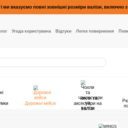
і ми вказуємо повні зовнішні розміри валізи, включно 
лог
Угода користувача
Відгуки
Легке повернення
Пове
Чохли та
Рю
умки
Дорожні кейси
аксесуари на
п
валізи