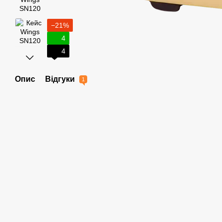
−21%
4
4
Опис
Відгуки
1