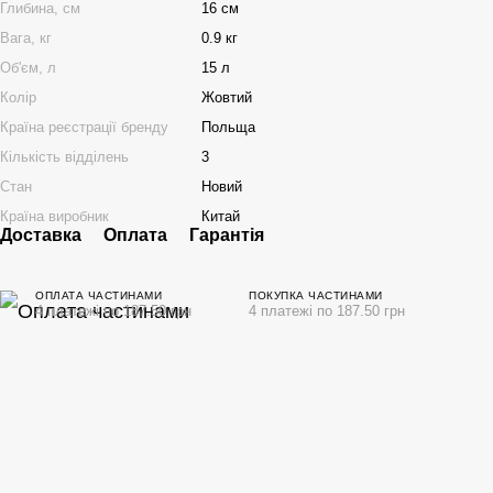
Глибина, см
16 см
Вага, кг
0.9 кг
Об'єм, л
15 л
Колір
Жовтий
Країна реєстрації бренду
Польща
Кількість відділень
3
Стан
Новий
Країна виробник
Китай
Доставка
Оплата
Гарантія
ОПЛАТА ЧАСТИНАМИ
ПОКУПКА ЧАСТИНАМИ
4 платежі по 187.50 грн
4 платежі по 187.50 грн