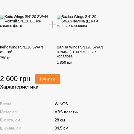
Кейс Wings SN120 SWAN
Валіза Wings SN120 SWAN
жовтий
велика (L) на 4 колесах
коралова
750 грн
1 850 грн
2 600 грн
Купити
Характеристики
Бренд
WINGS
Матеріал
ABS пластик
Висота, см
28 см
Ширина, см
34.5 см