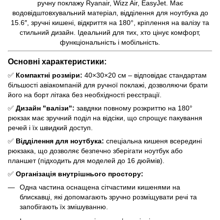
ручну поклажу Ryanair, Wizz Air, EasyJet. Має
водовідштовхувальний матеріал, відділення для ноутбука до
15.6″, зручні кишені, відкриття на 180°, кріплення на валізу та
стильний дизайн. Ідеальний для тих, хто цінує комфорт,
функціональність і мобільність.
Основні характеристики:
✅
Компактні розміри:
40×30×20 см – відповідає стандартам
більшості авіакомпаній для ручної поклажі, дозволяючи брати
його на борт літака без необхідності реєстрації.
✅
Дизайн "валізи":
завдяки повному розкриттю на 180°
рюкзак має зручний поділ на відсіки, що спрощує пакування
речей і їх швидкий доступ.
✅
Відділення для ноутбука:
спеціальна кишеня всередині
рюкзака, що дозволяє безпечно зберігати ноутбук або
планшет (підходить для моделей до 16 дюймів).
✅
Організація внутрішнього простору:
Одна частина оснащена сітчастими кишенями на
блискавці, які допомагають зручно розміщувати речі та
запобігають їх змішуванню.