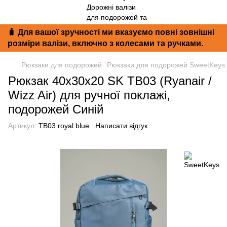
🧳 Для вашої зручності ми вказуємо повні зовнішні
розміри валізи, включно з колесами та ручками.
Рюкзаки для подорожей
Рюкзаки для подорожей SweetKeys
Рюкзак 40x30x20 SK TB03 (Ryanair /
Wizz Air) для ручної поклажі,
подорожей Синій
Артикул:
TB03 royal blue
Написати відгук