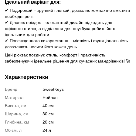
Ідеальний варіант для:
✔ Подорожей – зручний і легкий, дозволяє компактно вмістити
необхідні речі.
✔ Ділових поїздок – елегантний дизайн підходить для
офісного стилю, а відділення для ноутбука робить його
ідеальним для роботи.
✔ Повсякденного використання – місткість і функціональність
дозволяють носити його кожен день.
Цей рюкзак поєднує стиль, комфорт і практичність,
забезпечуючи ідеальне рішення для сучасних мандрівників! 🚀
Характеристики
Бренд
SweetKeys
Матеріал
Нейлон
Висота, см
40 см
Ширина, см
30 см
Глибина, см
20 см
Об'єм, л
24 л