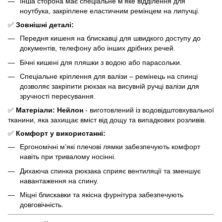
Інша сторона має спеціальне м’яке відділення для
ноутбука, закріплене еластичним ремінцем на липучці.
✅
Зовнішні деталі:
Передня кишеня на блискавці для швидкого доступу до
документів, телефону або інших дрібних речей.
Бічні кишені для пляшки з водою або парасольки.
Спеціальне кріплення для валізи – ремінець на спинці
дозволяє закріпити рюкзак на висувній ручці валізи для
зручності пересування.
✅
Матеріали:
Нейлон
- виготовлений із водовідштовхувальної
тканини, яка захищає вміст від дощу та випадкових розливів.
✅
Комфорт у використанні:
Ергономічні м’які плечові лямки забезпечують комфорт
навіть при тривалому носінні.
Дихаюча спинка рюкзака сприяє вентиляції та зменшує
навантаження на спину.
Міцні блискавки та якісна фурнітура забезпечують
довговічність.