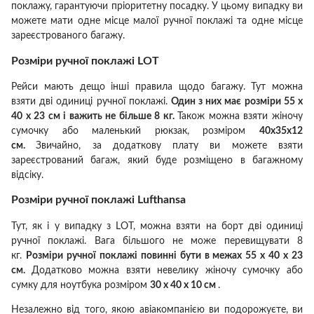
поклажу, гарантуючи пріоритетну посадку.
У цьому випадку ви
можете мати одне місце малої ручної поклажі та одне місце
зареєстрованого багажу.
Розміри ручної поклажі LOT
Рейси мають дещо інші правила щодо багажу.
Тут можна
взяти дві одиниці ручної поклажі.
Один з них має розміри 55 х
40 х 23 см і важить не більше 8 кг.
Також можна взяти жіночу
сумочку або маленький рюкзак, розміром
40х35х12
см.
Звичайно, за додаткову плату ви можете взяти
зареєстрований багаж, який буде розміщено в багажному
відсіку.
Розміри ручної поклажі Lufthansa
Тут, як і у випадку з LOT, можна взяти на борт дві одиниці
ручної поклажі.
Вага більшого не може перевищувати 8
кг.
Розміри ручної поклажі повинні бути в межах 55 х 40 х 23
см.
Додатково можна взяти невелику
жіночу сумочку
або
сумку для ноутбука розміром
30 х 40 х 10 см
.
Незалежно від того, якою авіакомпанією ви подорожуєте, ви