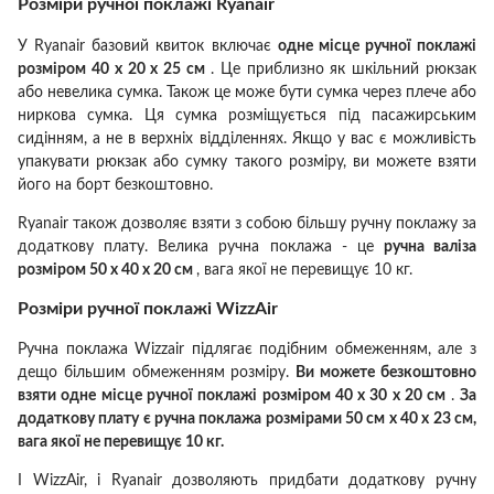
Розміри ручної поклажі Ryanair
У Ryanair базовий квиток включає
одне місце ручної поклажі
розміром 40 x 20 x 25 см
.
Це приблизно як шкільний рюкзак
або невелика сумка.
Також це може бути сумка через плече або
ниркова сумка.
Ця сумка розміщується під пасажирським
сидінням, а не в верхніх відділеннях.
Якщо у вас є можливість
упакувати рюкзак або сумку такого розміру, ви можете взяти
його на борт безкоштовно.
Ryanair також дозволяє взяти з собою більшу ручну поклажу за
додаткову плату.
Велика ручна поклажа - це
ручна валіза
розміром 50 х 40 х 20 см
, вага якої не перевищує 10 кг.
Розміри ручної поклажі WizzAir
Ручна поклажа Wizzair підлягає подібним обмеженням, але з
дещо більшим обмеженням розміру.
Ви можете безкоштовно
взяти одне місце ручної поклажі розміром 40 x 30 x 20 см
.
За
додаткову плату є ручна поклажа розмірами 50 см х 40 х 23 см,
вага якої не перевищує 10 кг.
І WizzAir, і Ryanair дозволяють придбати додаткову ручну