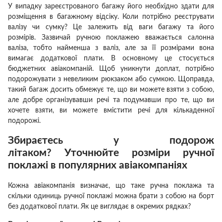
У випадку зареєстрованого багажу його необхідно здати для
розміщення в багажному відсіку.
Коли потрібно реєструвати
валізу чи сумку?
Це залежить від ваги багажу та його
розмірів.
Зазвичай ручною поклажею вважається салонна
валіза, тобто найменша з валіз, але за її розмірами вона
вимагає додаткової плати.
В основному це стосується
бюджетних авіакомпаній.
Щоб уникнути доплат, потрібно
подорожувати з невеликим рюкзаком або сумкою.
Щоправда,
такий багаж досить обмежує те, що ви можете взяти з собою,
але добре організувавши речі та подумавши про те, що ви
хочете взяти, ви можете вмістити речі для кількаденної
подорожі.
Збираєтесь у подорож
літаком?
Уточнюйте розміри ручної
поклажі в популярних авіакомпаніях
Кожна авіакомпанія визначає, що таке ручна поклажа та
скільки одиниць ручної поклажі можна брати з собою на борт
без додаткової плати.
Як це виглядає в окремих рядках?