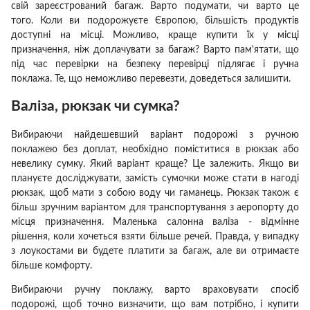
свій зареєстрований багаж.
Варто подумати, чи варто це
того.
Коли ви подорожуєте Європою, більшість продуктів
доступні на місці.
Можливо, краще купити їх у місці
призначення, ніж доплачувати за багаж?
Варто пам'ятати, що
під час перевірки на безпеку перевірці підлягає і ручна
поклажа.
Те, що неможливо перевезти, доведеться залишити.
Валіза, рюкзак чи сумка?
Вибираючи найдешевший варіант подорожі з ручною
поклажею без доплат, необхідно поміститися в
рюкзак
або
невелику сумку.
Який варіант краще?
Це залежить.
Якщо ви
плануєте досліджувати, замість сумочки може стати в нагоді
рюкзак, щоб мати з собою воду чи гаманець.
Рюкзак також є
більш зручним варіантом для транспортування з аеропорту до
місця призначення.
Маленька
салонна валіза
- відмінне
рішення, коли хочеться взяти більше речей.
Правда, у випадку
з лоукостами ви будете платити за багаж, але ви отримаєте
більше комфорту.
Вибираючи ручну поклажу, варто враховувати спосіб
подорожі, щоб точно визначити, що вам потрібно, і купити