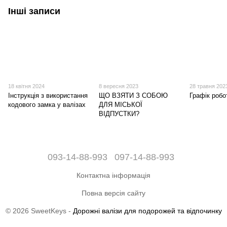
Інші записи
18 квітня 2024
8 вересня 2023
28 травня 202
Інструкція з використання
ЩО ВЗЯТИ З СОБОЮ
Графік робо
кодового замка у валізах
ДЛЯ МІСЬКОЇ
ВІДПУСТКИ?
093-14-88-993
097-14-88-993
Контактна інформація
Повна версія сайту
© 2026 SweetKeys -
Дорожні валізи для подорожей та відпочинку