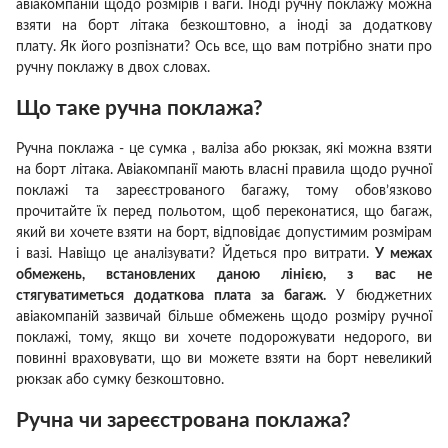
авіакомпаній щодо розмірів і ваги.
Іноді ручну поклажу можна
взяти на борт літака безкоштовно, а іноді за додаткову
плату.
Як його розпізнати?
Ось все, що вам потрібно знати про
ручну поклажу в двох словах.
Що таке ручна поклажа?
Ручна поклажа - це
сумка
, валіза або рюкзак, які можна взяти
на борт літака.
Авіакомпанії мають власні правила щодо ручної
поклажі та зареєстрованого багажу, тому обов’язково
прочитайте їх перед польотом, щоб переконатися, що багаж,
який ви хочете взяти на борт, відповідає допустимим розмірам
і вазі.
Навіщо це аналізувати?
Йдеться про витрати.
У межах
обмежень, встановлених даною лінією, з вас не
стягуватиметься додаткова плата за багаж.
У бюджетних
авіакомпаній зазвичай більше обмежень щодо розміру ручної
поклажі, тому, якщо ви хочете подорожувати недорого, ви
повинні враховувати, що ви можете взяти на борт невеликий
рюкзак або сумку безкоштовно.
Ручна чи зареєстрована поклажа?