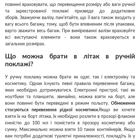
повинні враховувати, що перевищення розміру або ваги ручної
та зареєстрованої поклажі призведе до додаткових
зборів.
Зважуючи валізу, пам'ятайте, що її вага також входить у
вагу всього багажу, тому, щоб бути впевненим після упаковки,
варто зважити весь багаж.
При вимірюванні валізи враховуйте
всі виступаючі елементи - вони також враховуються в
загальних розмірах.
Що можна брати в літак в ручній
поклажі?
У ручну поклажу можна брати як одяг, так і електроніку та
косметику.
Однак існують певні правила перевезення багажу,
яких необхідно дотримуватися.
Електронні пристрої, такі як
ноутбуки та планшети, звичайно, можна взяти на борт, але
вони повинні бути переведені в режим польоту.
Обмеження
стосуються перевезення рідкої косметики.
Якщо ви хочете
взяти їх на борт літака, їх необхідно розлити в прозорі флакони
ємністю до 100 мл і помістити в прозору косметичку або
сумку.
Максимально можна взяти 10 таких контейнерів.
Якщо
вам потрібні додаткові туалетні приналежності, покладіть їх у