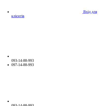
Вхід для
клієнтів
093-14-88-993
097-14-88-993
093-14-88-993