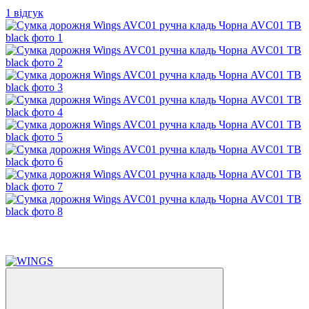
1 відгук
−11%
4
4