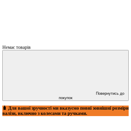
Немає товарів
Повернутись до
покупок
🧳 Для вашої зручності ми вказуємо повні зовнішні розміри
валізи, включно з колесами та ручками.