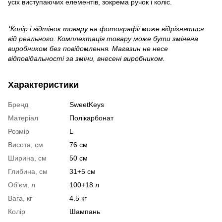
усіх виступаючих елементів, зокрема ручок і коліс.
*Колір і відтінок товару на фотографії може відрізнятися
від реального. Комплектація товару може бути змінена
виробником без повідомлення. Магазин не несе
відповідальності за зміни, внесені виробником.
Характеристики
Бренд
SweetKeys
Матеріал
Полікарбонат
Розмір
L
Висота, см
76 см
Ширина, см
50 см
Глибина, см
31+5 см
Об'єм, л
100+18 л
Вага, кг
4.5 кг
Колір
Шампань