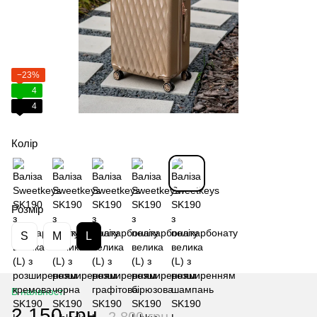
−23%
4
4
Колір
Розмір
S
M
L
В наявності
2 150 грн
2 800 грн