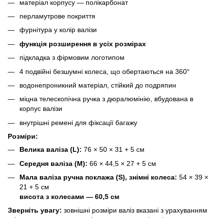
матеріал корпусу — полікарбонат
перламутрове покриття
фурнітура у колір валізи
функція розширення в усіх розмірах
підкладка з фірмовим логотипом
4 подвійні безшумні колеса, що обертаються на 360°
водонепроникний матеріал, стійкий до подряпин
міцна телескопічна ручка з дюралюмінію, вбудована в
корпус валізи
внутрішні ремені для фіксації багажу
Розміри:
Велика валіза (L):
76 × 50 × 31 + 5 см
Середня валіза (M):
66 × 44,5 × 27 + 5 см
Мала валіза ручна поклажа (S), знімні колеса:
54 × 39 ×
21 + 5 см
висота з колесами — 60,5 см
Зверніть увагу:
зовнішні розміри валіз вказані з урахуванням