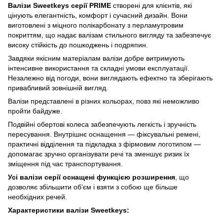
Валізи Sweetkeys серії PRIME
створені для клієнтів, які
цінують елегантність, комфорт і сучасний дизайн. Вони
виготовлені з міцного полікарбонату з перламутровим
покриттям, що надає валізам стильного вигляду та забезпечує
високу стійкість до пошкоджень і подряпин.
Завдяки якісним матеріалам валізи добре витримують
інтенсивне використання та складні умови експлуатації.
Незалежно від погоди, вони виглядають ефектно та зберігають
привабливий зовнішній вигляд.
Валізи представлені в різних кольорах, повз які неможливо
пройти байдуже.
Подвійні обертові колеса забезпечують легкість і зручність
пересування. Внутрішнє оснащення — фіксувальні ремені,
практичні відділення та підкладка з фірмовим логотипом —
допомагає зручно організувати речі та зменшує ризик їх
зміщення під час транспортування.
Усі валізи серії оснащені функцією розширення
, що
дозволяє збільшити об’єм і взяти з собою ще більше
необхідних речей.
Характеристики валізи Sweetkeys: