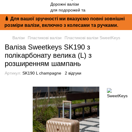
🧳 Для вашої зручності ми вказуємо повні зовнішні
розміри валізи, включно з колесами та ручками.
Валізи
Пластикові валізи
Пластикові валізи SweetKeys
Валіза Sweetkeys SK190 з
полікарбонату велика (L) з
розширенням шампань
Артикул:
SK190 L champagne
2 відгуки