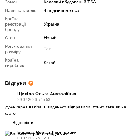
Замок
Кодовий вбудований TSA
Наявність коліс
4 подвійні колеса
Країна
реєстрації
Україна
бренду
Стан
Новий
Регулювання
Так
розміру
Країна
Китай
виробник
Відгуки
2
Щипіло Ольга Анатоліївна
29.07.2026 в 15:53
дуже гарна валіза, швиденько відправили, точно така як на
фото
Відповісти
Башмак Сергій Леонідович
03.07.2026 в 15:16