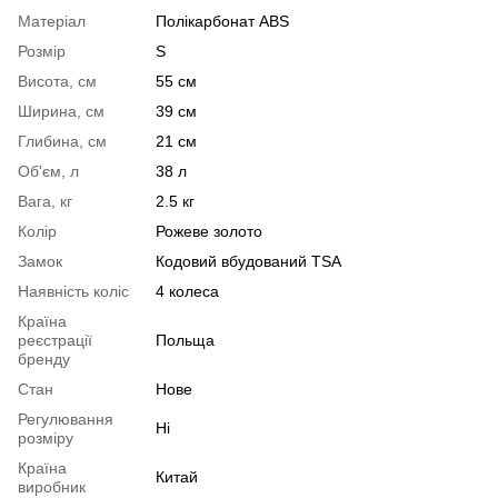
Матеріал
Полікарбонат ABS
Розмір
S
Висота, см
55 см
Ширина, см
39 см
Глибина, см
21 см
Об'єм, л
38 л
Вага, кг
2.5 кг
Колір
Рожеве золото
Замок
Кодовий вбудований TSA
Наявність коліс
4 колеса
Країна
реєстрації
Польща
бренду
Стан
Нове
Регулювання
Ні
розміру
Країна
Китай
виробник