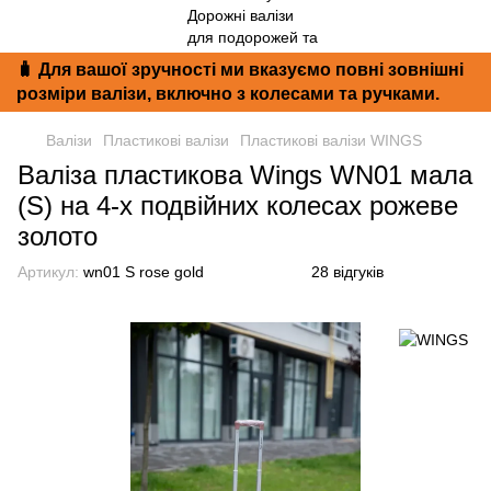
🧳 Для вашої зручності ми вказуємо повні зовнішні
розміри валізи, включно з колесами та ручками.
Валізи
Пластикові валізи
Пластикові валізи WINGS
Валіза пластикова Wings WN01 мала
(S) на 4-х подвійних колесах рожеве
золото
Артикул:
wn01 S rose gold
28 відгуків