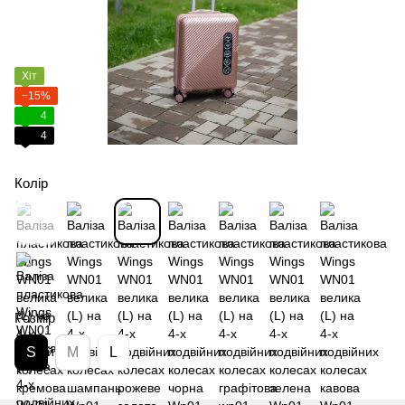
Хіт
−15%
4
4
Колір
Розмір
S
M
L