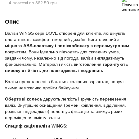
4 платежі по 362.50 грн
Опис
Валізи WINGS серії DOVE створені для клієнтів, які цінують
елегантність, комфорт і модний дизайн. Виготовлений з
міцного ABS-пластику і полікарбонату з
перламутровим
покриттям. Вони ідеально підходять для складних умов,
завдяки чому, незалежно від погоди, валізи виглядатимуть
феноменально. Матеріал і якість виготовлення
гарантують
високу стійкість до пошкоджень і подряпин.
Валізи представлені в багатьох колірних варіантах, поруч з
якими неможливо пройти байдужим.
Обертові колеса
дарують легкість і зручність перевезення
валіз. Внутрішнє оснащення (ремені кріплення, відділення,
розділені підкладкою) полегшує фіксацію та знижує ризик
переміщення вмісту валізи.
Специфікація валізи WINGS: