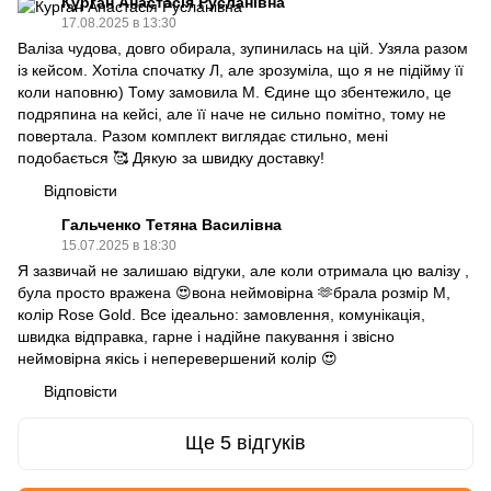
Курган Анастасія Русланівна
17.08.2025 в 13:30
Валіза чудова, довго обирала, зупинилась на цій. Узяла разом
із кейсом. Хотіла спочатку Л, але зрозуміла, що я не підійму її
коли наповню) Тому замовила М. Єдине що збентежило, це
подряпина на кейсі, але її наче не сильно помітно, тому не
повертала. Разом комплект виглядає стильно, мені
подобається 🥰 Дякую за швидку доставку!
Відповісти
Гальченко Тетяна Василівна
15.07.2025 в 18:30
Я зазвичай не залишаю відгуки, але коли отримала цю валізу ,
була просто вражена 😍вона неймовірна 🫶брала розмір М,
колір Rose Gold. Все ідеально: замовлення, комунікація,
швидка відправка, гарне і надійне пакування і звісно
неймовірна якісь і неперевершений колір 😍
Відповісти
Ще 5 відгуків