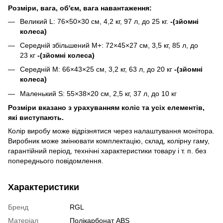
Розміри, вага, об'єм, вага навантаження:
Великий L: 76×50×30 см, 4,2 кг, 97 л, до 25 кг.
-(зйомні
колеса)
Середній збільшений M+: 72×45×27 см, 3,5 кг, 85 л, до
23 кг
-(зйомні колеса)
Середній M: 66×43×25 см, 3,2 кг, 63 л, до 20 кг
-(зйомні
колеса)
Маленький S: 55×38×20 см, 2,5 кг, 37 л, до 10 кг
Розміри вказано з урахуванням коліс та усіх елементів,
які виступають.
Колір виробу може відрізнятися через налаштування монітора.
Виробник може змінювати комплектацію, склад, колірну гаму,
гарантійний період, технічні характеристики товару і т. п. без
попереднього повідомлення.
Характеристики
Бренд
RGL
Матеріал
Полікарбонат ABS