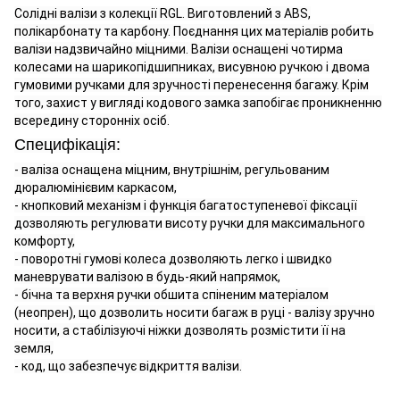
Солідні валізи з колекції RGL. Виготовлений з ABS,
полікарбонату та карбону. Поєднання цих матеріалів робить
валізи надзвичайно міцними. Валізи оснащені чотирма
колесами на шарикопідшипниках, висувною ручкою і двома
гумовими ручками для зручності перенесення багажу. Крім
того, захист у вигляді кодового замка запобігає проникненню
всередину сторонніх осіб.
Специфікація:
- валіза оснащена міцним, внутрішнім, регульованим
дюралюмінієвим каркасом,
- кнопковий механізм і функція багатоступеневої фіксації
дозволяють регулювати висоту ручки для максимального
комфорту,
- поворотні гумові колеса дозволяють легко і швидко
маневрувати валізою в будь-який напрямок,
- бічна та верхня ручки обшита спіненим матеріалом
(неопрен), що дозволить носити багаж в руці - валізу зручно
носити, а стабілізуючі ніжки дозволять розмістити її на
земля,
- код, що забезпечує відкриття валізи.