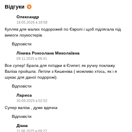
Відгуки
9
Олександр
18.05.2026 в 18:58
Купляв для малих подорожей по Європі і щоб підлягала під
вимоги лоукостерів.
Відповісти
Лінива Роксолана Миколаївна
09.11.2025 в 06:41
Все супер! Брала для поїздки в Єгипет, як ручну поклажу.
Валіза пройшла. Летіли з Кишеніва ( можливо хтось, як і я
шукає для даної подорожі).
Відповісти
Лариса
30.09.2025 в 02:52
Супер валiза , дуже вдячна
Відповісти
Діана
11.06.2025 в 09:22