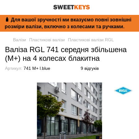
🧳 Для вашої зручності ми вказуємо повні зовнішні
розміри валізи, включно з колесами та ручками.
Валізи
Пластикові валізи
Пластикові валізи RGL
Валіза RGL 741 середня збільшена
(M+) на 4 колесах блакитна
Артикул:
741 M+ l.blue
9 відгуків