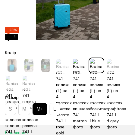
−23%
4
Колір
Розмір
S
M
M+
L
В наявності