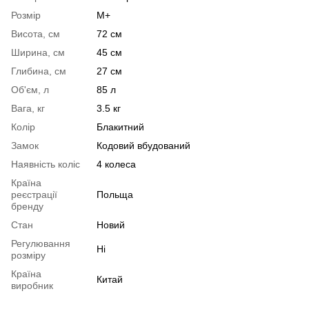
Розмір
M+
Висота, см
72 см
Ширина, см
45 см
Глибина, см
27 см
Об'єм, л
85 л
Вага, кг
3.5 кг
Колір
Блакитний
Замок
Кодовий вбудований
Наявність коліс
4 колеса
Країна
реєстрації
Польща
бренду
Стан
Новий
Регулювання
Ні
розміру
Країна
Китай
виробник