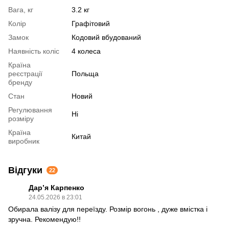
Вага, кг
3.2 кг
Колір
Графітовий
Замок
Кодовий вбудований
Наявність коліс
4 колеса
Країна
реєстрації
Польща
бренду
Стан
Новий
Регулювання
Ні
розміру
Країна
Китай
виробник
Відгуки
22
Дарʼя Карпенко
24.05.2026 в 23:01
Обирала валізу для переїзду. Розмір вогонь , дуже вмістка і
зручна. Рекомендую!!