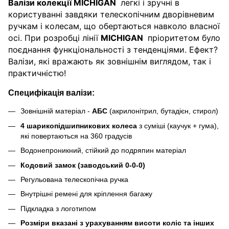
Валізи колекції MICHIGAN
легкі і зручні в
користуванні завдяки телескопічним дворівневим
ручкам і колесам, що обертаються навколо власної
осі. При розробці лінії
MICHIGAN
пріоритетом було
поєднання функціональності з тенденціями. Ефект?
Валізи, які вражають як зовнішнім виглядом, так і
практичністю!
Специфікація валізи:
Зовнішній матеріал -
АБС
(акрилонітрил, бутадієн, стирол)
4 шарикопідшипникових колеса
з суміші (каучук + гума),
які повертаються на 360 градусів
Водонепроникний, стійкий до подряпин матеріал
Кодовий замок (заводський 0-0-0)
Регульована телескопічна ручка
Внутрішні ремені для кріплення багажу
Підкладка з логотипом
Розміри вказані з урахуванням висоти коліс та інших