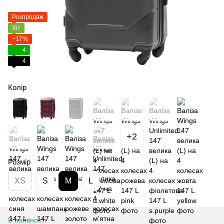
Розпродаж
Хіт
−17%
4
4
Колір
+2
Розмір
XS
S
M
L
В наявності