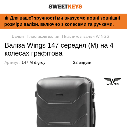
🧳 Для вашої зручності ми вказуємо повні зовнішні
розміри валізи, включно з колесами та ручками.
Валізи
Пластикові валізи
Пластикові валізи WINGS
Валіза Wings 147 середня (M) на 4
колесах графітова
Артикул:
147 M d.grey
22 відгуки