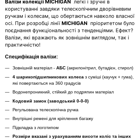
Валізи колекції MICHIGAN
легкі і зручні в
користуванні завдяки телескопічним дворівневим
ручкам і колесам, що обертаються навколо власної
осі. При розробці лінії
MICHIGAN
пріоритетом було
поєднання функціональності з тенденціями. Ефект?
Валізи, які вражають як зовнішнім виглядом, так і
практичністю!
Специфікація валізи:
Зовнішній матеріал -
АБС
(акрилонітрил, бутадієн, стирол)
4 шарикопідшипникових колеса
з суміші (каучук + гума),
які повертаються на 360 градусів
Водонепроникний, стійкий до подряпин матеріал
Кодовий замок (заводський 0-0-0)
Регульована телескопічна ручка
Внутрішні ремені для кріплення багажу
Підкладка з логотипом
Розміри вказані з урахуванням висоти коліс та інших