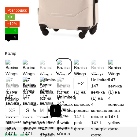
Розпродаж
Хіт
−12%
4
4
Колір
+2
Розмір
XS
S
M
L
В наявності