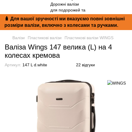
🧳 Для вашої зручності ми вказуємо повні зовнішні
розміри валізи, включно з колесами та ручками.
Валізи
Пластикові валізи
Пластикові валізи WINGS
Валіза Wings 147 велика (L) на 4
колесах кремова
Артикул:
147 L d.white
22 відгуки