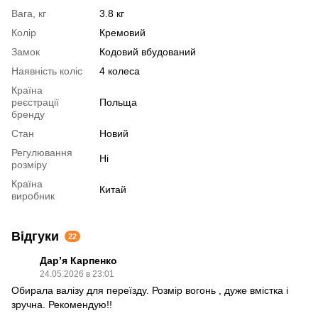
Вага, кг
3.8 кг
Колір
Кремовий
Замок
Кодовий вбудований
Наявність коліс
4 колеса
Країна
реєстрації
Польща
бренду
Стан
Новий
Регулювання
Ні
розміру
Країна
Китай
виробник
Відгуки
22
Дарʼя Карпенко
24.05.2026 в 23:01
Обирала валізу для переїзду. Розмір вогонь , дуже вмістка і
зручна. Рекомендую!!