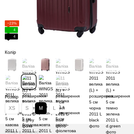
−23%
4
4
Колір
Розмір
XS
S
M
L
Немає в наявності