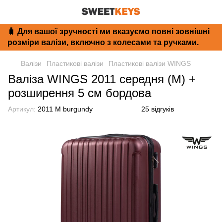
🧳 Для вашої зручності ми вказуємо повні зовнішні
розміри валізи, включно з колесами та ручками.
Валізи
Пластикові валізи
Пластикові валізи WINGS
Валіза WINGS 2011 середня (M) +
розширення 5 см бордова
Артикул:
2011 M burgundy
25 відгуків