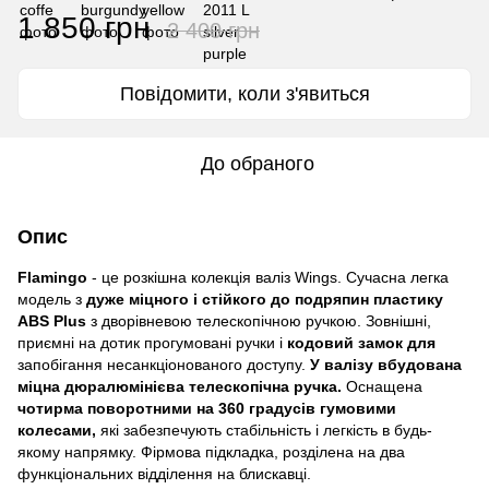
1 850 грн
2 400 грн
Повідомити, коли з'явиться
До обраного
Опис
Flamingo
- це розкішна колекція валіз Wings. Сучасна легка
модель з
дуже міцного і стійкого до подряпин пластику
ABS Plus
з дворівневою телескопічною ручкою. Зовнішні,
приємні на дотик прогумовані ручки і
кодовий замок для
запобігання несанкціонованого доступу.
У валізу вбудована
міцна дюралюмінієва телескопічна ручка
.
Оснащена
чотирма поворотними на 360 градусів гумовими
колесами,
які забезпечують стабільність і легкість в будь-
якому напрямку. Фірмова підкладка, розділена на два
функціональних відділення на блискавці.