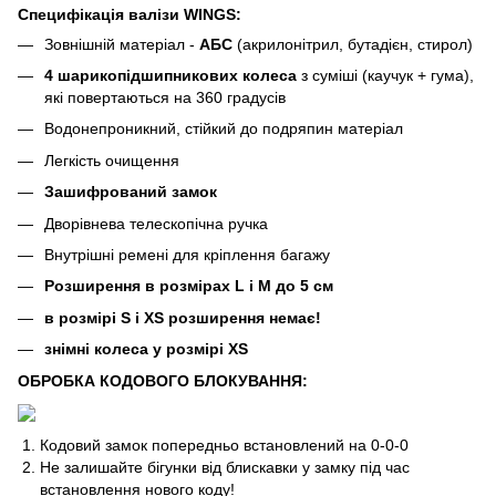
Специфікація валізи WINGS:
Зовнішній матеріал -
АБС
(акрилонітрил, бутадієн, стирол)
4 шарикопідшипникових колеса
з суміші (каучук + гума),
які повертаються на 360 градусів
Водонепроникний, стійкий до подряпин матеріал
Легкість очищення
Зашифрований замок
Дворівнева телескопічна ручка
Внутрішні ремені для кріплення багажу
Розширення в розмірах L і M до 5 см
в розмірі S і XS розширення немає!
знімні колеса у розмірі XS
ОБРОБКА КОДОВОГО БЛОКУВАННЯ:
Кодовий замок попередньо встановлений на 0-0-0
Не залишайте бігунки від блискавки у замку під час
встановлення нового коду!