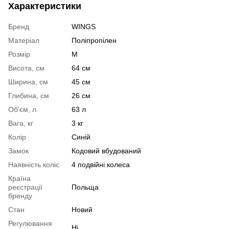
Характеристики
Бренд
WINGS
Матеріал
Поліпропілен
Розмір
M
Висота, см
64 см
Ширина, см
45 см
Глибина, см
26 см
Об'єм, л
63 л
Вага, кг
3 кг
Колір
Синій
Замок
Кодовий вбудований
Наявність коліс
4 подвійні колеса
Країна
реєстрації
Польща
бренду
Стан
Новий
Регулювання
Ні