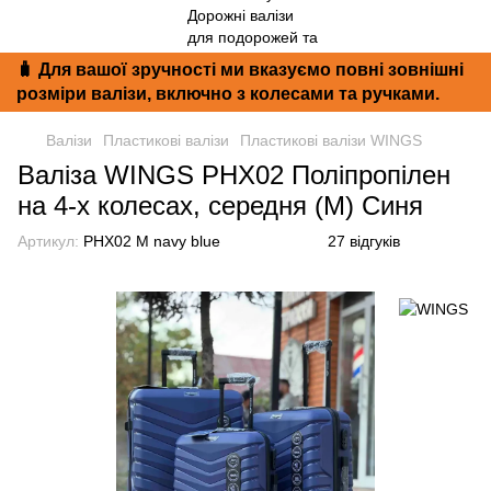
🧳 Для вашої зручності ми вказуємо повні зовнішні
розміри валізи, включно з колесами та ручками.
Валізи
Пластикові валізи
Пластикові валізи WINGS
Валіза WINGS PHX02 Поліпропілен
на 4-х колесах, середня (M) Синя
Артикул:
PHX02 M navy blue
27 відгуків