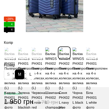
−28%
4
4
Колір
Розмір
S
M
L
В наявності
1 950 грн
2 700 грн