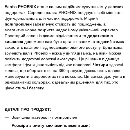
Валіза
PHOENIX
стане вашим надійним супутником у далеких
подорожах. Середня валіза PHOENIX поєднує в собі міцність і
функціональність для частих подорожей. Міцний
поліпропілен
забезпечує стійкість до пошкоджень, а
елегантне чорне покриття надає йому унікальний характер.
Просторий салон із двома відділеннями та
додатковою
кишенею
допоможе вам бути організованим, а кодовий замок
захистить ваші речі від несанкціонованого доступу. Додаткова
зручність валіз Phoenix - ніжка у вигляді гачка, на який можна
повісити додаткові дорожні аксесуари. Це рішення підвищує
комфорт і функціональність під час подорожі.
Чотири
здвоєні
колеса, що обертаються на 360 градусів, дозволяють плавно
маневрувати в аеропортах і на вокзалах. Ця валіза, доступна в
різноманітних кольорах, є ідеальним рішенням для тих, хто
цінує стиль і безпеку
ДЕТАЛІ ПРО ПРОДУКТ:
Зовнішній матеріал - поліпропілен
Розміри з виступаючими елементами: