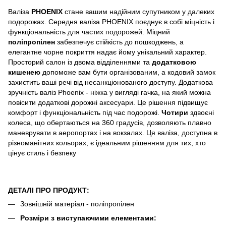
Валіза
PHOENIX
стане вашим надійним супутником у далеких
подорожах. Середня валіза PHOENIX поєднує в собі міцність і
функціональність для частих подорожей. Міцний
поліпропілен
забезпечує стійкість до пошкоджень, а
елегантне чорне покриття надає йому унікальний характер.
Просторий салон із двома відділеннями та
додатковою
кишенею
допоможе вам бути організованим, а кодовий замок
захистить ваші речі від несанкціонованого доступу. Додаткова
зручність валіз Phoenix - ніжка у вигляді гачка, на який можна
повісити додаткові дорожні аксесуари. Це рішення підвищує
комфорт і функціональність під час подорожі.
Чотири
здвоєні
колеса, що обертаються на 360 градусів, дозволяють плавно
маневрувати в аеропортах і на вокзалах. Ця валіза, доступна в
різноманітних кольорах, є ідеальним рішенням для тих, хто
цінує стиль і безпеку
ДЕТАЛІ ПРО ПРОДУКТ:
Зовнішній матеріал - поліпропілен
Розміри з виступаючими елементами: