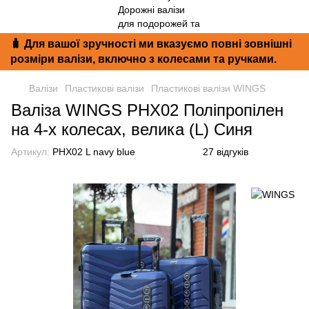
🧳 Для вашої зручності ми вказуємо повні зовнішні
розміри валізи, включно з колесами та ручками.
Валізи
Пластикові валізи
Пластикові валізи WINGS
Валіза WINGS PHX02 Поліпропілен
на 4-х колесах, велика (L) Синя
Артикул:
PHX02 L navy blue
27 відгуків