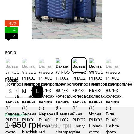
−45%
4
4
Колір
Розмір
S
M
L
В наявності
1 950 грн
3 550 грн