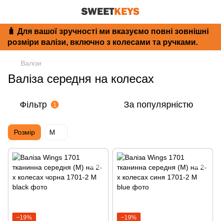
🧳 Для вашої зручності ми вказуємо повні зовнішні
розміри валізи, включно з колесами та ручками.
Валізи
Валіза середня на колесах
Фільтр
За популярністю
1
Розмір
M
−19%
−19%