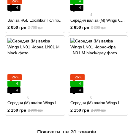
−24%
4
4
4
4
Валіза RGL Excalibur Поліпропілен на 4-х колесах, середня (M) сіро блакитна
Середня валіза (M) Wings CKT01 x Paprocki Brzozowski COCKATIEL Червона
2 050 грн
2 650 грн
2 700 грн
3 300 грн
−26%
−26%
4
4
4
4
6
6
Середня (M) валіза Wings LN01 Чорна
Середня (M) валіза Wings LN01 Чорно-сіра
2 150 грн
2 150 грн
2 900 грн
2 900 грн
Показати ще 20 товарів